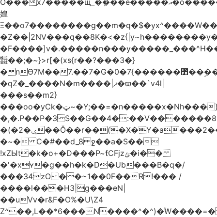
O���x7�����щ_�ܼ���e�����އ�o�������Cx{�������7zzd���~OhF����hv6[YϏ������Q��<�W������
媓
Ξ��o7��������g��m�q�$�yx^����W�
�Z��|2
NV���q��8K�<�z{|y~h��������y�
�F����]v�.�����n���y�����_���^H�
㍿��;�~}>r[�(xs{r��?���3�}
� nƟ7M��7.��7�G�0�׺������}7��ۣ���/
�qZ�_����N�m����|ޛ�ϖ��`v4l|
���s��m2}
�,�.P��P�3S��G��4�:��V�������8
�(�ݷ�2��Ŏ��r��(�X�Y�a���2���O�x����xRH�up��06�/
�~� C�#��d_8 ջ��a
�S��
!xZЫt�k�o+�D���P~ƭCFjzݶ�i��
�'�xʏ�g��h�k�D�Ub���B�q�/
���34zO ��~1��0F��R!��� /
����l���H3|g���eN|
��uVv�r&F�О%�U\Z4
Z^��,L��*6���N����^�^)�ۙW����=�