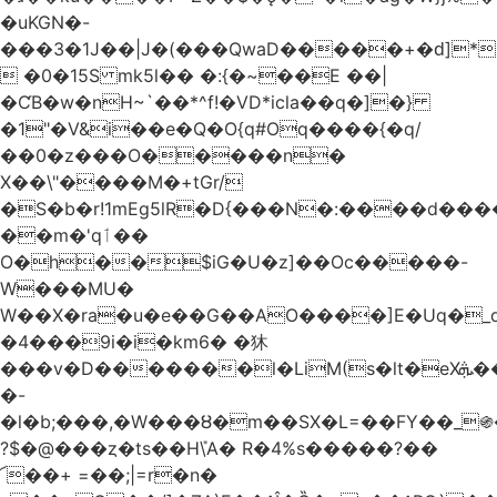
�uKGN�-
���3�1J��|J�(���QwaD�����+�ԁ]*
 �0�15S mk5l�� �:{�~��E ��|
�ƇB�w�nH~`��*^f!�VD*icla��q�]�}
�1"�V&i��e�Q�O{q#Oq����{�q/
��0�z���O�����n�
X��\"����M�+tGr/
�S�b�r!1mEg5lR�D{���N�:����d���
��m�'qٲ��
O�h��$iG�U�z]��Oc�����-
W���MU�
W��X�ra�u�e��G��AO����]E�Uq�
�4���9i�i�km6� �狇
���v�D�������l�LiM(s�lt�eXߧ,�5{��ܞ��Uڵ�J��O+��ɖP�����W|
�-
�l�b;���,�W���Ȣ�m��SX�L=��FY��_֍
?$�@���ȥ�ts��H݊\A� R�4%s�����?��
՜��+ =��;|=r�n�